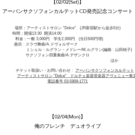
【02/02(Sat)】
アーバンサクソフォンカルテットCD発売記念コンサート
場所：アーティストサロン "Dolce" (JR新宿駅から徒歩5分)
時間：開場13:30 開演14:00
料金：一般 3,000円 学生2,000円 (当日500円増)
曲目 : スラヴ舞曲/A.ドヴォルザーク
ミシェル・ルグラン・メドレー/M.ルグラン(編曲 : 山田純子)
サクソフォン四重奏曲/A.デザンクロ
ほか
​ チケット取扱い・お問い合わせ :
アーバンサクソフォンカルテット
​
アーティストサロン "Dolce" ドルチェ楽器管楽器アヴェニュー東
電話番号 03-5909-1771
【02/04(Mon)】
俺のフレンチ デュオライブ